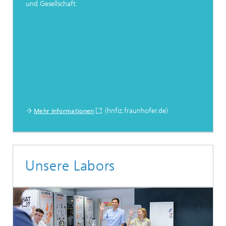
und Gesellschaft.
(hnfiz.fraunhofer.de)
Mehr Informationen
Unsere Labors