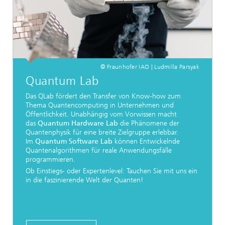
© Fraunhofer IAO | Ludmilla Parsyak
Quantum Lab
Das QLab fördert den Transfer von Know-how zum
Thema Quantencomputing in Unternehmen und
Öffentlichkeit. Unabhängig vom Vorwissen macht
das
Quantum Hardware Lab
die Phänomene der
Quantenphysik für eine breite Zielgruppe erlebbar.
Im
Quantum Software Lab
können Entwickelnde
Quantenalgorithmen für reale Anwendungsfälle
programmieren.
Ob Einstiegs- oder Expertenlevel: Tauchen Sie mit uns ein
in die faszinierende Welt der Quanten!