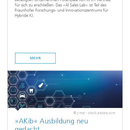
für sich zu erschließen. Das »AI Sales Lab« ist Teil des
Fraunhofer Forschungs- und Innovationszentrums für
Hybride KI.
MEHR
© j-mel - stock.adobe.com
»AKib« Ausbildung neu
gedacht