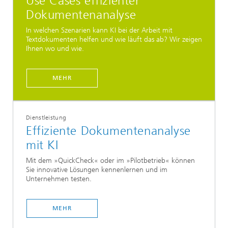
Use Cases effizienter
Dokumentenanalyse
In welchen Szenarien kann KI bei der Arbeit mit
Textdokumenten helfen und wie läuft das ab? Wir zeigen
Ihnen wo und wie.
MEHR
Dienstleistung
Effiziente Dokumentenanalyse
mit KI
Mit dem »QuickCheck« oder im »Pilotbetrieb« können
Sie innovative Lösungen kennenlernen und im
Unternehmen testen.
MEHR