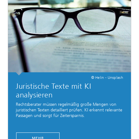
© Helin - Unsplash
Juristische Texte mit KI
analysieren
Rechtsberater müssen regelmäßig große Mengen von
juristischen Texten detailliert prüfen. KI erkennt relevante
Passagen und sorgt für Zeitersparnis.
MEHR