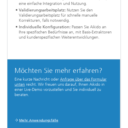
eine einfache Integration und Nutzung.
Validierungsarbeitsplatz:
Nutzen Sie den
Validierungsarbeitsplatz für schnelle manuelle
Korrekturen, falls notwendig.
Individuelle Konfiguration:
Passen Sie Aikido an
Ihre spezifischen Bedürfnisse an, mit Basis-Extraktoren
und kundenspezifischen Weiterentwicklungen.
Möchten Sie mehr erfahren?
Eine kurze Nachricht oder
Anfrage über das Formular
unten
reicht. Wir freuen uns darauf, Ihnen Aikido in
einer Live-Demo vorzustellen und Sie individuell zu
beraten.
Mehr Anwendungsfälle