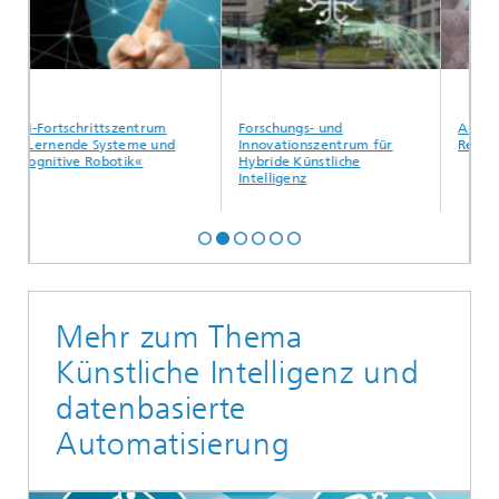
rtschrittszentrum
Forschungs- und
Automatisierte
nende Systeme und
Innovationszentrum für
Recruiting
tive Robotik«
Hybride Künstliche
Intelligenz
Mehr zum Thema
Künstliche Intelligenz und
datenbasierte
Automatisierung