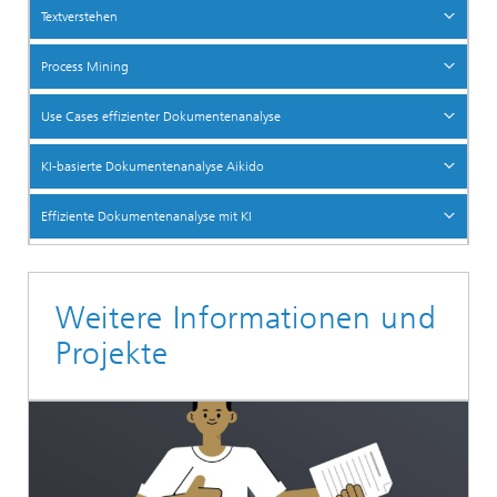
Textverstehen
Process Mining
Use Cases effizienter Dokumentenanalyse
KI-basierte Dokumentenanalyse Aikido
Effiziente Dokumentenanalyse mit KI
Weitere Informationen und
Projekte