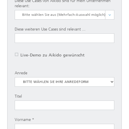
Diese Use Cases von Aikido sind für mein Unternehmen
relevant:
Angebote vergleichen
Diese weiteren Use Cases sind relevant ...
Kundenanfragen bearbeiten
Rechnungen analysieren
KFZ-Gutachten verarbeiten
Live-Demo zu Aikido gewünscht
Andere, nämlich .... (nächstes Feld)
SELECT ALL
Anrede
Titel
Vorname