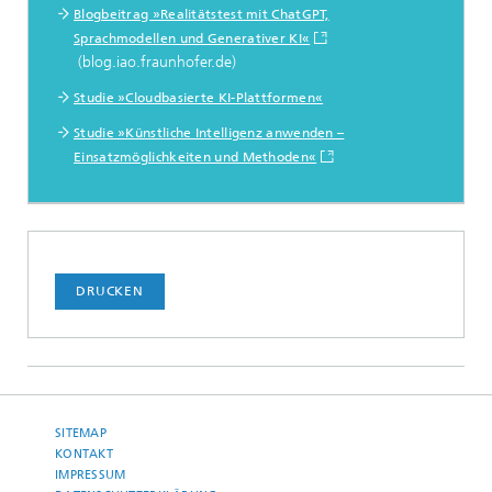
Blogbeitrag »Realitätstest mit ChatGPT,
Sprachmodellen und Generativer KI«
(blog.iao.fraunhofer.de)
Studie »Cloudbasierte KI-Plattformen«
Studie »Künstliche Intelligenz anwenden –
Einsatzmöglichkeiten und Methoden«
DRUCKEN
SITEMAP
KONTAKT
IMPRESSUM