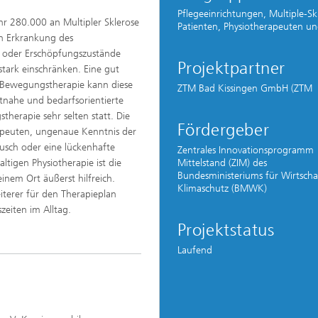
Pflegeeinrichtungen, Multiple-Sk
r 280.000 an Multipler Sklerose
Patienten, Physiotherapeuten un
n Erkrankung des
n oder Erschöpfungszustände
Projektpartner
 stark einschränken. Eine gut
 Bewegungstherapie kann diese
ZTM Bad Kissingen GmbH (ZTM
itnahe und bedarfsorientierte
herapie sehr selten statt. Die
Fördergeber
erapeuten, ungenaue Kenntnis der
usch oder eine lückenhafte
Zentrales Innovationsprogramm
Mittelstand (ZIM) des
igen Physiotherapie ist die
Bundesministeriums für Wirtscha
em Ort äußerst hilfreich.
Klimaschutz (BMWK)
iterer für den Therapieplan
zeiten im Alltag.
Projektstatus
Laufend