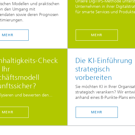
Unsere DigiTIPS-Methode unterst
ischen Modellen und praktischen
Unternehmen in ihrer Digitalstra
n den Umgang mit
für smarte Services und Produkte
hendaten sowie deren Prognosen
timierungen.
MEHR
MEHR
haltigkeits-Check
Die KI-Einführung
 Ihr
strategisch
chäftsmodell
vorbereiten
nftssicher?
Sie möchten KI in Ihrer Organisa
strategisch verankern? Wir entwi
lysieren und bewerten den...
anhand eines 8-Punkte-Plans eine
MEHR
MEHR