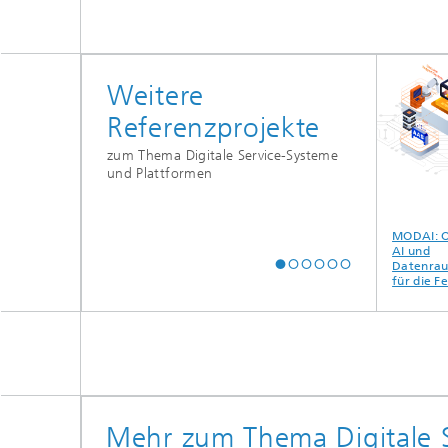
Weitere
Referenzprojekte
zum Thema Digitale Service-Systeme
und Plattformen
al in der
AI-powered
Pulsnetz
MODAI: On-
ierung
Monitoring
AI und
Datenraum
tungsbereich
für die Fer
Mehr zum Thema Digitale S