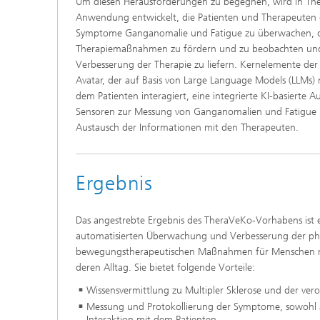
Um diesen Herausforderungen zu begegnen, wird in Th
Anwendung entwickelt, die Patienten und Therapeuten d
Symptome Ganganomalie und Fatigue zu überwachen, d
Therapiemaßnahmen zu fördern und zu beobachten und
Verbesserung der Therapie zu liefern. Kernelemente der L
Avatar, der auf Basis von Large Language Models (LLMs) 
dem Patienten interagiert, eine integrierte KI-basierte
Sensoren zur Messung von Ganganomalien und Fatigue 
Austausch der Informationen mit den Therapeuten.
Ergebnis
Das angestrebte Ergebnis des TheraVeKo-Vorhabens ist
automatisierten Überwachung und Verbesserung der ph
bewegungstherapeutischen Maßnahmen für Menschen mit
deren Alltag. Sie bietet folgende Vorteile:
Wissensvermittlung zu Multipler Sklerose und der ver
Messung und Protokollierung der Symptome, sowohl 
Interaktion mit dem Patienten