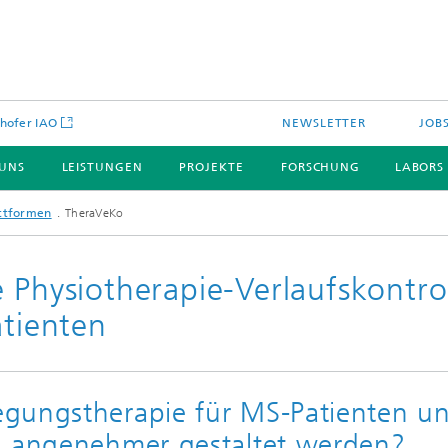
hofer IAO
NEWSLETTER
JOB
 UNS
LEISTUNGEN
PROJEKTE
FORSCHUNG
LABORS
attformen
TheraVeKo
 Physiotherapie-Verlaufskontro
atienten
egungstherapie für MS-Patienten u
d angenehmer gestaltet werden?