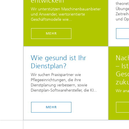
entwickeln
theoret
Übunge
Wir unterstützen Maschinenbauanbieter
Zeitrei
und Anwender, wertorientierte
und Op
Geschäftsmodelle wie...
MEHR
Wie gesund ist Ihr
Nach
Dienstplan?
– Ist
Ges
Wir suchen Praxispartner wie
Pflegeeinrichtungen, die ihre
zuku
Dienstplanung verbessern, sowie
Dienstplan-Softwarehersteller, die KI...
Wir ana
MEHR