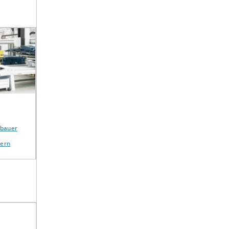
IEDS -
TheraVeKo
Künstliche
auer
Anreizsysteme und
Intelligenz fü
Ökonomie des Data
Supply Chain
rn
Sharing