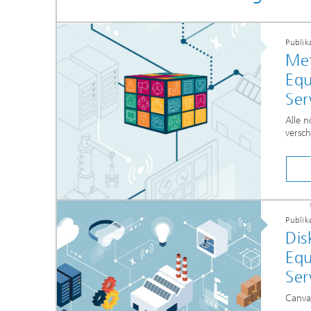
Publik
Met
Equ
Ser
Alle 
versc
Publik
Dis
Equ
Ser
Canva