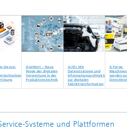
Device-
DigiWert – Neue
AUDI: Mit
X-Forge:
Wege der digitalen
Datenstrategie und
Maschinenb
technologie
Verwertung in der
Informationsarchitektur
werden zu
tigung
Produktionstechnik
zur digitalen
Dienstleiste
Fabriktransformation
ervice-Systeme und Plattformen