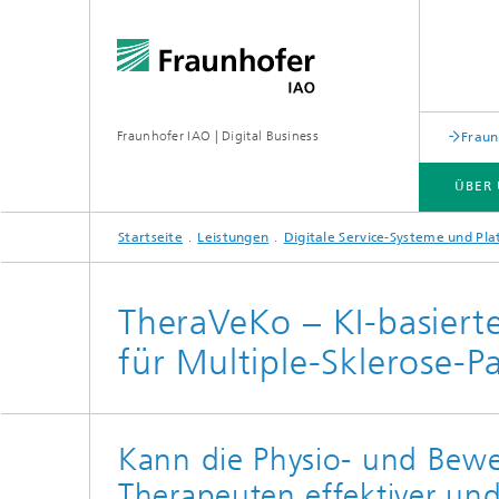
Fraunhofer IAO | Digital Business
Fraun
ÜBER
Startseite
Leistungen
Digitale Service-Systeme und Pl
TheraVeKo – KI-basierte
für Multiple-Sklerose-P
Kann die Physio- und Bew
Therapeuten effektiver un