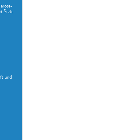
lerose-
d Ärzte
ft und