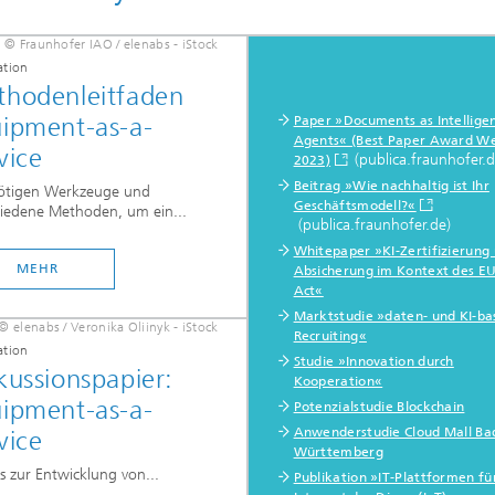
© Fraunhofer IAO / elenabs - iStock
ation
hodenleitfaden
ipment-as-a-
Paper »Documents as Intellige
Agents« (Best Paper Award We
vice
(publica.fraunhofer.d
2023)
Beitrag »Wie nachhaltig ist Ihr
nötigen Werkzeuge und
Geschäftsmodell?«
hiedene Methoden, um ein...
(publica.fraunhofer.de)
Whitepaper »KI-Zertifizierung
MEHR
Absicherung im Kontext des EU
Act«
Marktstudie »daten- und KI-ba
© elenabs / Veronika Oliinyk - iStock
Recruiting«
ation
Studie »Innovation durch
kussionspapier:
Kooperation«
ipment-as-a-
Potenzialstudie Blockchain
Anwenderstudie Cloud Mall Ba
vice
Württemberg
s zur Entwicklung von...
Publikation »IT-Plattformen fü