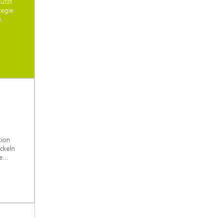
ützt
tegie
.
tion
ckeln
...