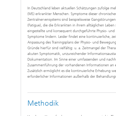
In Deutschland leben aktuellen Schätzungen zufolge meh
(MS) erkrankter Menschen. Symptome dieser chronische
Zentralnervensystems sind beispielsweise Gangstörunge
(Fatigue), die die Erkrankten in ihrem alltäglichen Leben
eingestellte und konsequent durchgeführte Physio- und
Symptome lindern. Leider findet eine kontinuierliche, ze
Anpassung des Trainingsplans der Physio- und Bewegungst
Gründe hierfür sind vielfältig: u. a. Zeitmangel der Th
akuten Symptomatik, unzureichender Informationsausta
Dokumentation. Im Sinne einer umfassenden und nachhalt
Zusammenführung der vorhandenen Informationen an ein
Zusätzlich ermöglicht es die kontinuierliche Erhebung we
erforderlicher Informationen außerhalb der Behandlungs
Methodik